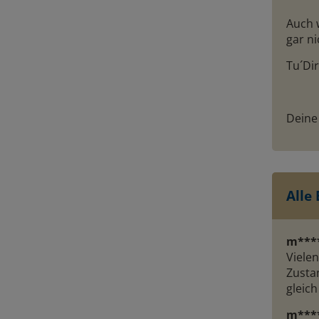
Auch 
gar ni
Tu´Dir
Deine
Alle
m***
Viele
Zusta
gleich
m***