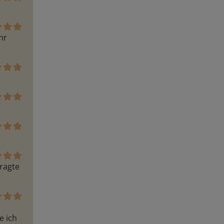
r 
 
ragte 
 ich 