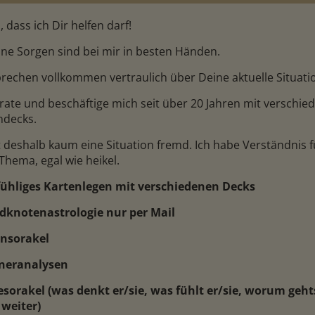
 dass ich Dir helfen darf!
ine Sorgen sind bei mir in besten Händen.
prechen vollkommen vertraulich über Deine aktuelle Situati
erate und beschäftige mich seit über 20 Jahren mit verschie
Olivia Gold Medium
Esperanza
ndecks.
N: 255
PIN: 303
t deshalb kaum eine Situation fremd. Ich habe Verständnis f
Thema, egal wie heikel.
ium der Neuen
Schau deinem(er) Liebsten in
Mediales K
lfühliges Kartenlegen mit verschiedenen Decks
: Hellsicht,
den Karten! Liebevolles und
Fragen des
forthilfe,
treffsicheres Kartenlegen mit
Dualseelen
dknotenastrologie nur per Mail
, Kontakt zu
Zeitangaben! AMOR VINCIT
Was denkt u
OMNIA ET NOS CEDAMUS
seine Seele
ensorakel
z.,Energie-
AMORI!
und treffsi
tneranalysen
 20 J.Erfahr.
besorakel (was denkt er/sie, was fühlt er/sie, worum geht
 weiter)