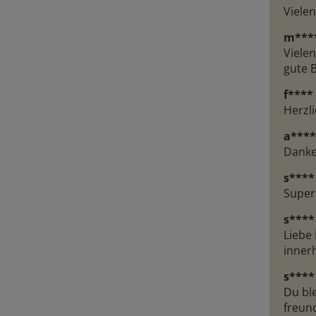
Viele
m***
Viele
gute 
f****
Herzli
a****
Danke
s****
Super 
s****
Liebe 
innerh
s****
Du bl
freund