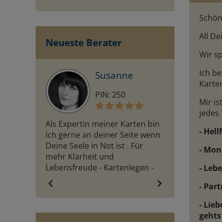
Schön,
All De
Neueste Berater
Wir s
Ich b
Susanne
Karte
PIN: 250
PI
Mir is
jedes 
Als Expertin meiner Karten bin
Heilerin, *Med
- Hel
ich gerne an deiner Seite wenn
Zeit*Spezialgeb.
Deine Seele in Not ist . Für
Liebe&Beruf, So
- Mon
mehr Klarheit und
Tierkommunik. 
Lebensfreude - Kartenlegen -
Verstorb.,
- Leb
Traum deuten
Zukunftstenden
- Par
u.Heilarbeit , ü.
- Lie
gehts