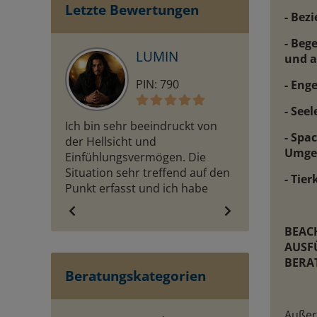
Letzte Bewertungen
- Bez
- Beg
LUMIN
D
und a
PIN: 790
PI
- Eng
- See
Ich bin sehr beeindruckt von
Ganz tolle Ber
- Spa
der Hellsicht und
Vorabinfo alles
Umge
Einfühlungsvermögen. Die
und gesehen wi
Situation sehr treffend auf den
mich sehr gern
- Tie
Punkt erfasst und ich habe
du feine Seele
mich sehr aufgehoben und
verstanden gefühlt. Gerne
BEAC
wieder;)
AUSF
BERA
Beratungskategorien
Außer