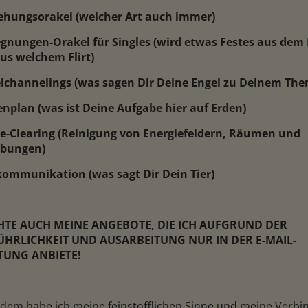
iehungsorakel (welcher Art auch immer)
egnungen-Orakel für Singles (wird etwas Festes aus dem F
ele
Diana Engel
us welchem Flirt)
N: 803
PIN: 245
elchannelings (was sagen Dir Deine Engel zu Deinem Th
lenplan (was ist Deine Aufgabe hier auf Erden)
atung, ohne
Absolut Top Beratung
Danke Lieb
ce-Clearing (Reinigung von Energiefeldern, Räumen und
 super erkannt
sehe gut ge
bungen)
e's wird, meld
sprechen u
e wieder, danke
Situation k
rkommunikation (was sagt Dir Dein Tier)
😇🙏💫🌞💯
HTE AUCH MEINE ANGEBOTE, DIE ICH AUFGRUND DER
ÜHRLICHKEIT UND AUSARBEITUNG NUR IN DER E-MAIL-
TUNG ANBIETE!
dem habe ich meine feinstofflichen Sinne und meine Verb