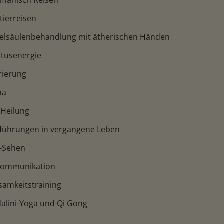
amanisch Reisen
ttierreisen
belsäulenbehandlung mit ätherischen Händen
stusenergie
rierung
ma
-Heilung
kführungen in vergangene Leben
a-Sehen
rkommunikation
tsamkeitstraining
dalini-Yoga und Qi Gong