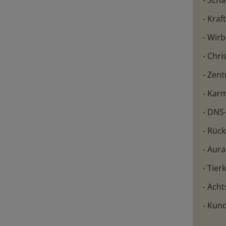
- Sch
- Kraf
- Wir
- Chri
- Zent
- Kar
- DNS
- Rüc
- Aur
- Tie
- Ach
- Kun