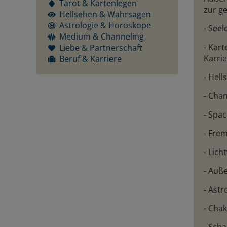
Tarot & Kartenlegen
zur ge
Hellsehen & Wahrsagen
Astrologie & Horoskope
- See
Medium & Channeling
- Kar
Liebe & Partnerschaft
Karrie
Beruf & Karriere
- Hell
- Cha
- Spa
- Fre
- Lic
- Auße
- Astr
- Cha