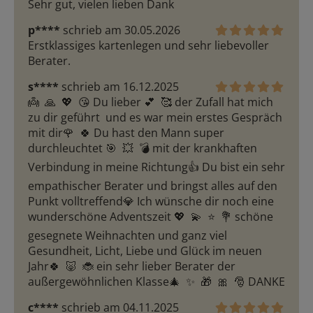
Sehr gut, vielen lieben Dank
p****
schrieb am 30.05.2026
Erstklassiges kartenlegen und sehr liebevoller 
Berater.
s****
schrieb am 16.12.2025
👼  🙏  💖  😘 Du lieber 💕  🥰 der Zufall hat mich 
zu dir geführt  und es war mein erstes Gespräch 
mit dir🌹  🍀 Du hast den Mann super 
durchleuchtet 🎯  💥  💣 mit der krankhaften 
Verbindung in meine Richtung👍 Du bist ein sehr 
empathischer Berater und bringst alles auf den 
Punkt volltreffend💎 Ich wünsche dir noch eine 
wunderschöne Adventszeit 💖  💫  ⭐  💐 schöne 
gesegnete Weihnachten und ganz viel 
Gesundheit, Licht, Liebe und Glück im neuen 
Jahr🍀  🐷  🐞 ein sehr lieber Berater der 
außergewöhnlichen Klasse🎄  ✨  🎁  🎀  🎅 DANKE
c****
schrieb am 04.11.2025