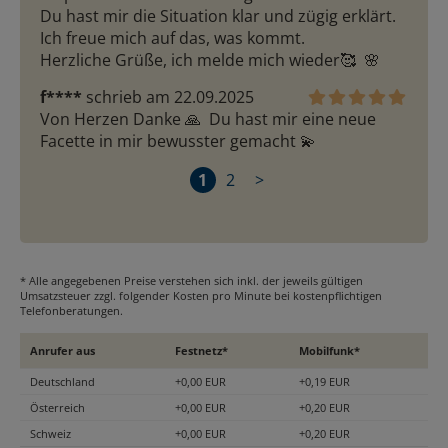
Du hast mir die Situation klar und zügig erklärt.

Ich freue mich auf das, was kommt.

Herzliche Grüße, ich melde mich wieder🥰  🌸 
f****
schrieb am 22.09.2025
Von Herzen Danke 🙏  Du hast mir eine neue 
Facette in mir bewusster gemacht 💫 
1
2
>
* Alle angegebenen Preise verstehen sich inkl. der jeweils gültigen
Umsatzsteuer zzgl. folgender Kosten pro Minute bei kostenpflichtigen
Telefonberatungen.
Anrufer aus
Festnetz*
Mobilfunk*
Deutschland
+0,00 EUR
+0,19 EUR
Österreich
+0,00 EUR
+0,20 EUR
Schweiz
+0,00 EUR
+0,20 EUR