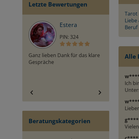
Letzte Bewertungen
Tarot
Liebe
Estera
A
Beruf
PIN: 324
PI
Ganz lieben Dank für das klare
Wie immer eine
Alle
Gespräche
Gespräch. Dan
w***
Ich b
Unter
w***
Liebe
g****
Beratungskategorien
Vielen
c****