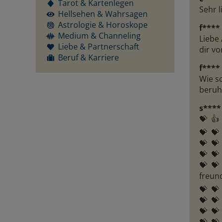
Tarot & Kartenlegen
Sehr 
Hellsehen & Wahrsagen
Astrologie & Horoskope
f****
Medium & Channeling
Liebe 
Liebe & Partnerschaft
dir vo
Beruf & Karriere
f****
Wie sc
beruhi
s****
💝  👍 
💝  💝 
💝  💝 
💝  💝 
💝  💝
freundl
💝  💝 
💝  💝 
💝  💝 