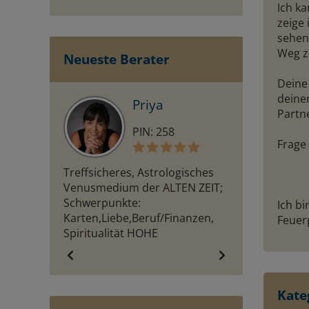
Ich ka
zeige 
sehen
Weg z
Neueste Berater
Deine 
deinen
Priya
A
Partne
PIN: 258
PI
Frage 
Treffsicheres, Astrologisches
Hellfühlende 
Venusmedium der ALTEN ZEIT;
Schamanin seit 
Schwerpunkte:
arbeite ohne Hi
Ich b
Karten,Liebe,Beruf/Finanzen,
Lösen von schw
Feuer
Spiritualität HOHE
Flüchen etc. g
TREFFERQUTE
Spezialgebiet. 
Reinigung und 
Kate