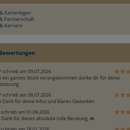
 & Kartenlegen
 & Partnerschaft
njana
Annymoon
 & Karriere
N: 346
PIN: 005
 klares
Sehr gutes ZG - auf den Punkt
Danke dir 
 Bewertungen
ke
gebracht, super
Begleitung
*
schrieb am 09.07.2026
in ein ganzes Stück vorangekommen danke dir für deine 
stützung
*
schrieb am 08.07.2026
n Dank für deine Infos und klaren Gedanken
schrieb am 01.04.2026
 Dank für dieses absolute tolle Beratung. 🪷 
schrieb am 28.01.2026