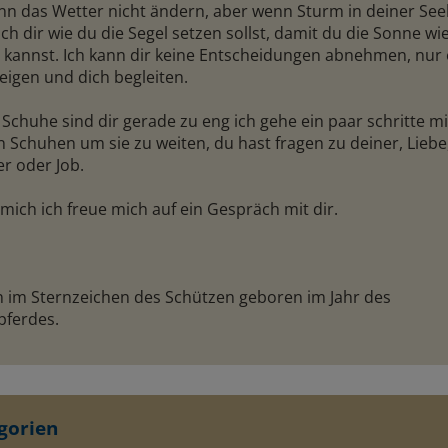
nn das Wetter nicht ändern, aber wenn Sturm in deiner Seele
ich dir wie du die Segel setzen sollst, damit du die Sonne wi
 kannst. Ich kann dir keine Entscheidungen abnehmen, nur
eigen und dich begleiten.
Schuhe sind dir gerade zu eng ich gehe ein paar schritte mi
 Schuhen um sie zu weiten, du hast fragen zu deiner, Liebe
ndana
Blue Angel
r oder Job.
N: 453
PIN: 147
mich ich freue mich auf ein Gespräch mit dir.
und sehende
Spirituelle Lebensberatung und
Hellsichtig
17 Jahren. Ich
Hilfe aus Sicht eines Mannes
Kartenlegen
lfsmittel. Das
Bitte vormittag ab 9.00 Uhr und
Märchenstu
in im Sternzeichen des Schützen geboren im Jahr des
arzer Magie,
Nachmittags ab 17.00 Uhr
Antworten 
pferdes.
ehört zu meinem
Lieben Gruß Blue Angel
! Ich freue
Energetische
Stück begle
Aufladung.
gorien