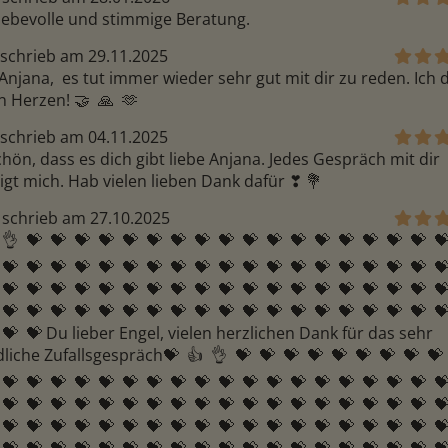
liebevolle und stimmige Beratung.
schrieb am 29.11.2025
Anjana,  es tut immer wieder sehr gut mit dir zu reden. Ich 
n Herzen! 🤝  🙏  🫶 
schrieb am 04.11.2025
hön, dass es dich gibt liebe Anjana. Jedes Gespräch mit dir 
gt mich. Hab vielen lieben Dank dafür ❣ ️💐 
schrieb am 27.10.2025
 👌  💝  💝  💝  💝  💝  💝  💝  💝  💝  💝  💝  💝  💝  💝  💝  💝  💝  💝 
 💝  💝  💝  💝  💝  💝  💝  💝  💝  💝  💝  💝  💝  💝  💝  💝  💝  💝  💝 
 💝  💝  💝  💝  💝  💝  💝  💝  💝  💝  💝  💝  💝  💝  💝  💝  💝  💝  💝 
 💝  💝  💝  💝  💝  💝  💝  💝  💝  💝  💝  💝  💝  💝  💝  💝  💝  💝  💝 
  💝  💝 Du lieber Engel, vielen herzlichen Dank für das sehr 
iche Zufallsgespräch💝  👍  👌  💝  💝  💝  💝  💝  💝  💝  💝  💝  
 💝  💝  💝  💝  💝  💝  💝  💝  💝  💝  💝  💝  💝  💝  💝  💝  💝  💝  💝 
 💝  💝  💝  💝  💝  💝  💝  💝  💝  💝  💝  💝  💝  💝  💝  💝  💝  💝  💝 
 💝  💝  💝  💝  💝  💝  💝  💝  💝  💝  💝  💝  💝  💝  💝  💝  💝  💝  💝 