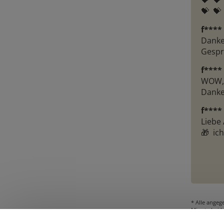
💝  💝 
💝  💝 
f****
Danke
Gesprä
f****
WOW, 
Dankes
f****
Liebe
🎁  ic
* Alle angeg
Minute bei k