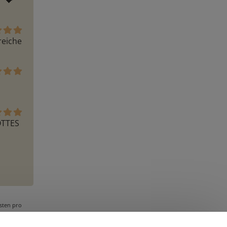
 💝  
eiche 
OTTES
osten pro