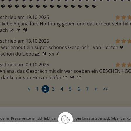
 💝  💝  💝  💝  💝  💝  💝  💝  💝  💝  💝  💝  💝  💝  💝  💝  💝  💝  💝 
 💝  💝  💝  💝  💝  💝  💝  💝  💝  💝  💝  💝  💝  💝 
schrieb am 19.10.2025
 liebe Anjana fürs Hoffnung geben und das erneut sehr hilfr
ch 🤝  💐  💗 
schrieb am 13.10.2025
war erneut ein super schönes Gespräch,  von Herzen ❤ ️ 
chön du Liebe 🙏  🫶  🤗  💃 
schrieb am 09.10.2025
 Anjana, das Gespräch mit dir war soeben ein GESCHENK G
h danke dir von Herzen dafür 🫶  🌹  🫶 
<
1
2
3
4
5
6
7
>
>>
ebenen Preise verstehen sich inkl. der jeweils gültigen Umsatzsteuer zzgl. folgender K
ostenpflichtigen Telefonberatungen.