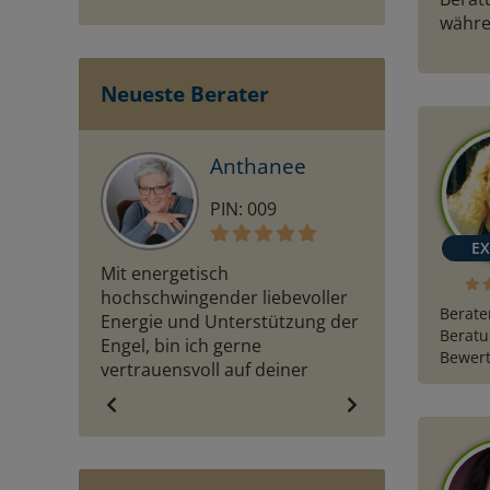
währe
Neueste Berater
Anthanee
M
PIN: 009
PI
Mit energetisch
♡ ♡ Kartenlege
hochschwingender liebevoller
Skatkarten&de
Berate
Energie und Unterstützung der
Schwerpunkt: 
Beratu
Engel, bin ich gerne
Verbindungen 
Bewert
vertrauensvoll auf deiner
DUALSEELEN. F
HELDENREISE an deiner Seite !
unser Gespräc