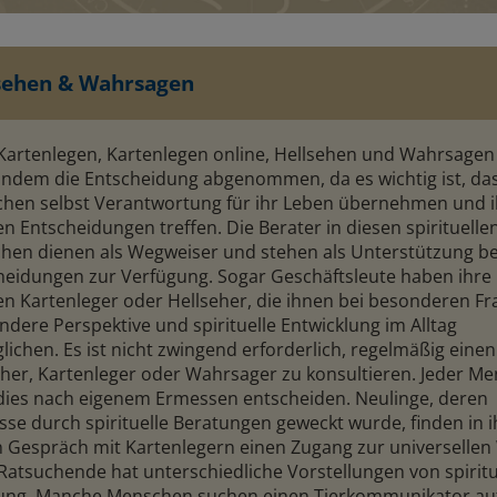
sehen & Wahrsagen
Kartenlegen, Kartenlegen online, Hellsehen und Wahrsagen
ndem die Entscheidung abgenommen, da es wichtig ist, das
hen selbst Verantwortung für ihr Leben übernehmen und i
n Entscheidungen treffen. Die Berater in diesen spirituelle
chen dienen als Wegweiser und stehen als Unterstützung be
heidungen zur Verfügung. Sogar Geschäftsleute haben ihre
en Kartenleger oder Hellseher, die ihnen bei besonderen F
ndere Perspektive und spirituelle Entwicklung im Alltag
ichen. Es ist nicht zwingend erforderlich, regelmäßig einen
eher, Kartenleger oder Wahrsager zu konsultieren. Jeder M
dies nach eigenem Ermessen entscheiden. Neulinge, deren
esse durch spirituelle Beratungen geweckt wurde, finden in 
n Gespräch mit Kartenlegern einen Zugang zur universellen 
Ratsuchende hat unterschiedliche Vorstellungen von spiritu
ung. Manche Menschen suchen einen Tierkommunikator auf