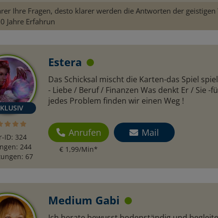
arer Ihre Fragen, desto klarer werden die Antworten der geistigen 
0 Jahre Erfahrun
Estera
Das Schicksal mischt die Karten-das Spiel spie
- Liebe / Beruf / Finanzen Was denkt Er / Sie -fü
jedes Problem finden wir einen Weg !
Anrufen
Mail
r-ID: 324
ngen: 244
€ 1,99/Min
*
ungen: 67
Medium Gabi
Ich berate bewusst bodenständig und begleite