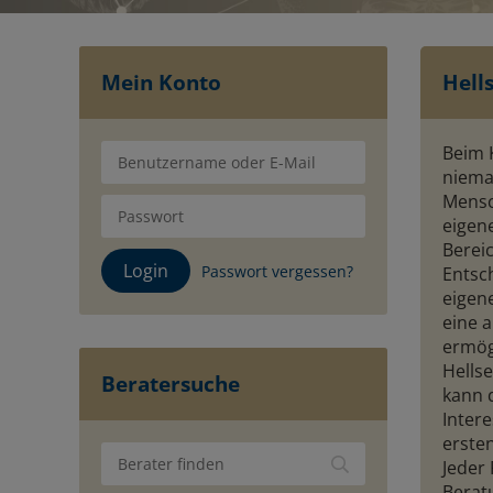
Mein Konto
Hell
Beim 
niema
Mensc
eigene
Berei
Passwort vergessen?
Entsc
eigen
eine a
ermögl
Hells
Beratersuche
kann 
Inter
erste
Jeder 
Berat