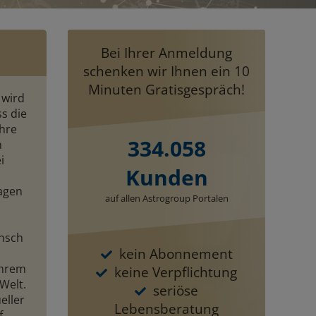
Bei Ihrer Anmeldung
schenken wir Ihnen ein 10
Minuten Gratisgespräch!
 wird
s die
hre
334.058
n
i
Kunden
ragen
auf allen Astrogroup Portalen
ensch
kein Abonnement
ihrem
keine Verpflichtung
Welt.
seriöse
eller
Lebensberatung
,