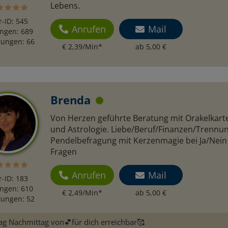
Lebens.
r-ID: 545
Anrufen
Mail
ngen: 689
ungen: 66
€ 2,39/Min
*
ab 5,00 €
Brenda
Von Herzen geführte Beratung mit Orakelkart
und Astrologie. Liebe/Beruf/Finanzen/Trennu
Pendelbefragung mit Kerzenmagie bei Ja/Nein
Fragen
Anrufen
Mail
r-ID: 183
ngen: 610
€ 2,49/Min
*
ab 5,00 €
ungen: 52
ag Nachmittag von💕für dich erreichbar🥰