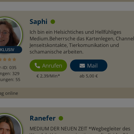
Saphi
Ich bin ein Helsichtiches und Hellfühliges
Medium.Beherrsche das Kartenlegen, Channel
Jenseitskontakte, Tierkomunikation und
schamanische arbeiten.
Anrufen
Mail
r-ID: 035
ngen: 329
€ 2,39/Min
*
ab 5,00 €
ungen: 55
ag online
Ranefer
MEDIUM DER NEUEN ZEIT *Wegbegleiter des