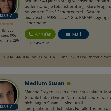
Seit über 40 Jahren stetig wachsende empath. 
bodenständige Lebensberatung, Klare Fragen, 
Antworten OHNE Schönrederei!!! System-
analytische AUFSTELLUNG u. KARMA-Legungen
Mara - Herzgefühl
Mimi
Lenormand.
N: 122
PIN: 249
r-ID: 333
Anrufen
Mail
ngen: 906
ungen: 296
€ 2,49/Min
*
bist einzigartig!
Danke dir Mimi für deine
Absolut To
 Herz und deine
Begleitung
d einfach
TSTAGSAKTION! bis 9 Uhr, 10-12 Uhr, 15-18 Uhr Ich freue mich
h. Ich vertraue
 Herzen und bin
Neue begeistert.
nd bleibst du die
Medium Susan
r 1. Eine klare
mir – ruft sie
Manche Fragen lassen dich nicht schlafen. M
n wisst ihr
Gefühle haben keinen Namen. Ich spüre, was
meine. ❤️
nicht sagen.Susan — Medium &
Energetikerin.Ehrlich. Klar. Für alle Themen de