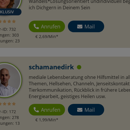
Wandels*Lösungsorientiert undindividuell beg
ich Dichgern in Deinem Sein
Anrufen
Mail
r-ID: 732
ngen: 303
€ 2,69/Min
*
ungen: 23
schamanedirk
mediale Lebensberatung ohne Hilfsmittel in al
Themen, Hellsehen, Channeln, Jenseitskontakt
Tierkommunikation, Rückblick in frühere Lebe
Energiearbeit, geistiges Heilen usw.
Anrufen
Mail
r-ID: 172
ngen: 278
€ 1,99/Min
*
ungen: 13