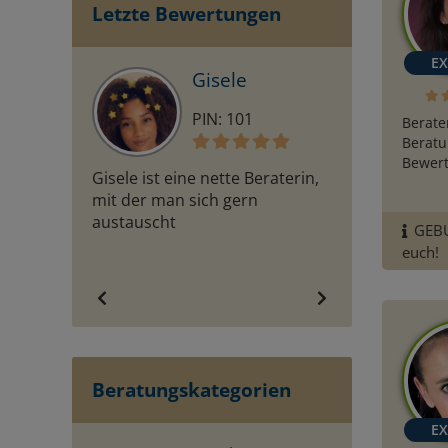
Letzte Bewertungen
Gisele
PIN: 101
PI
Berate
Beratu
Bewert
Gisele ist eine nette Beraterin,
Liebe Mara♥️ du 
mit der man sich gern
Deine Art, dein
austauscht
Beratungen sin
GEBUR
außergewöhnlic
euch!
dir von ganzem
jedes Mal aufs 
Für mich bist u
absolute Numme
Empfehlung von 
einfach an, dan
Beratungskategorien
genau, was ich 