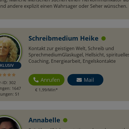
nd andere explizit einen Wahrsager oder Seher wünschen.
Schreibmedium Heike
arion
Melida
Kontakt zur geistigen Welt, Schreib und
SprechmediumGlaskugel, Hellsicht, spirituelle
N: 185
PIN: 880
Coaching, Energiearbeit, Engelskontakte
n mit den
Hellsichtige, Hellfühlige und
Spirituell
m Tarot
ehrliche Lebensberatung mit
und Tier...
Anrufen
Mail
r-ID: 302
karmische
Hilfe der Lenormandkarten,
Herzens 💚 
ngen: 1647
€ 1,99/Min
*
und
und der Geistigen Welt. Ob in
ohne Kart
ungen: 51
reue mich auf
der Liebe, Familie oder im
Tierkommu
h ♡ ♡
Beruf, wir werden immer den
richtigen Weg finden
Annabelle